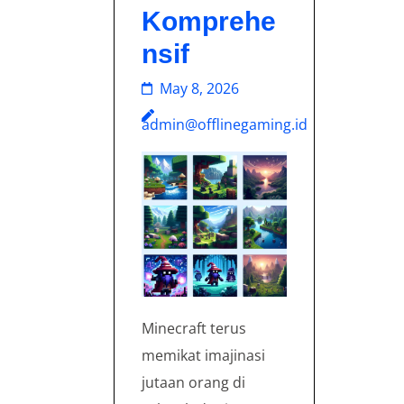
Komprehe
nsif
May 8, 2026
admin@offlinegaming.id
Minecraft terus
memikat imajinasi
jutaan orang di