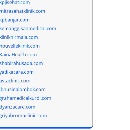
kpjisehat.com
mitrasehatklinik.com
kpbanjar.com
kemanggisanmedical.com
kliniknirmala.com
nouvelleklinik.com
KainaHealth.com
shabirahusada.com
yadikacare.com
astaclinic.com
ibnusinalombok.com
grahamedicalkurdi.com
dyanzacare.com
griyabromoclinic.com