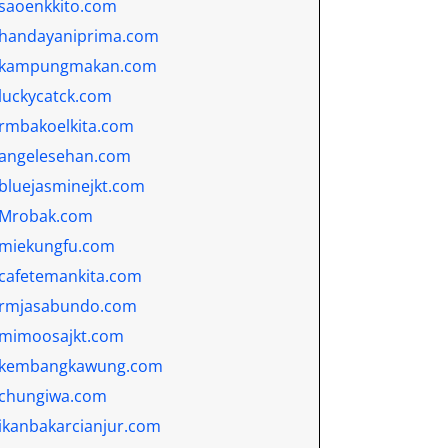
saoenkkito.com
handayaniprima.com
kampungmakan.com
luckycatck.com
rmbakoelkita.com
angelesehan.com
bluejasminejkt.com
Mrobak.com
miekungfu.com
cafetemankita.com
rmjasabundo.com
mimoosajkt.com
kembangkawung.com
chungiwa.com
ikanbakarcianjur.com