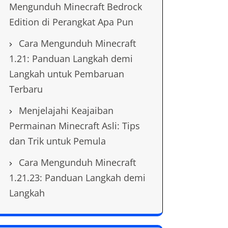
Mengunduh Minecraft Bedrock
Edition di Perangkat Apa Pun
Cara Mengunduh Minecraft
1.21: Panduan Langkah demi
Langkah untuk Pembaruan
Terbaru
Menjelajahi Keajaiban
Permainan Minecraft Asli: Tips
dan Trik untuk Pemula
Cara Mengunduh Minecraft
1.21.23: Panduan Langkah demi
Langkah