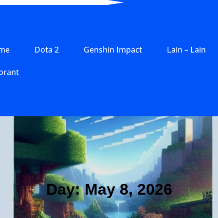
me
Dota 2
Genshin Impact
Lain – Lain
orant
Day:
May 8, 2026