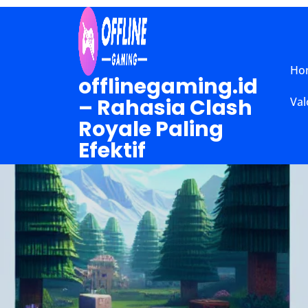
Skip
to
content
Ho
(Press
offlinegaming.id
Enter)
– Rahasia Clash
Val
Royale Paling
Efektif