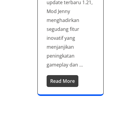
update terbaru 1.21,
Mod Jenny
menghadirkan
segudang fitur
inovatif yang
menjanjikan
peningkatan
gameplay dan …
Read More