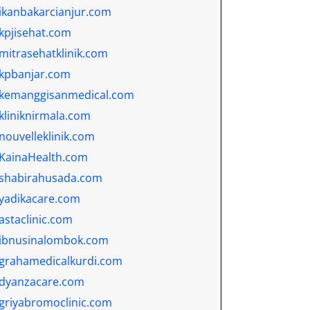
ikanbakarcianjur.com
kpjisehat.com
mitrasehatklinik.com
kpbanjar.com
kemanggisanmedical.com
kliniknirmala.com
nouvelleklinik.com
KainaHealth.com
shabirahusada.com
yadikacare.com
astaclinic.com
ibnusinalombok.com
grahamedicalkurdi.com
dyanzacare.com
griyabromoclinic.com