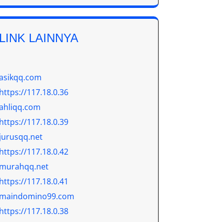
LINK LAINNYA
asikqq.com
https://117.18.0.36
ahliqq.com
https://117.18.0.39
jurusqq.net
https://117.18.0.42
murahqq.net
https://117.18.0.41
maindomino99.com
https://117.18.0.38