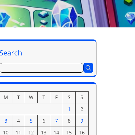
Search
M
T
W
T
F
S
S
1
2
3
4
5
6
7
8
9
10
11
12
13
14
15
16