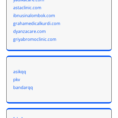
astaclinic.com
ibnusinalombok.com
grahamedicalkurdi.com
dyanzacare.com
griyabromoclinic.com
asikqq
pkv
bandarqq