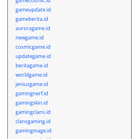
gamecosmic.id
gameupdate.id
gameberita.id
auroragame.id
newgame.id
cosmicgame.id
updategame.id
beritagame.id
worldgame.id
jeniusgame.id
gamingnerf.id
gamingskin.id
gamingclans.id
clansgaming.id
gamingmage.id