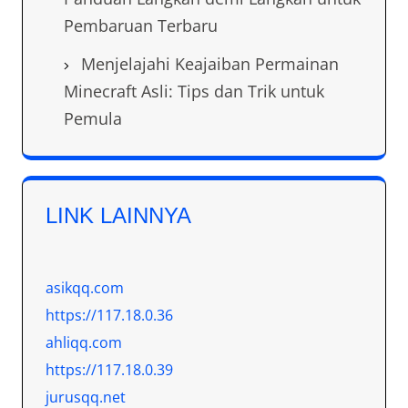
Pembaruan Terbaru
Menjelajahi Keajaiban Permainan
Minecraft Asli: Tips dan Trik untuk
Pemula
LINK LAINNYA
asikqq.com
https://117.18.0.36
ahliqq.com
https://117.18.0.39
jurusqq.net