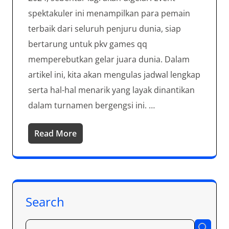
spektakuler ini menampilkan para pemain
terbaik dari seluruh penjuru dunia, siap
bertarung untuk pkv games qq
memperebutkan gelar juara dunia. Dalam
artikel ini, kita akan mengulas jadwal lengkap
serta hal-hal menarik yang layak dinantikan
dalam turnamen bergengsi ini. …
Read More
Search