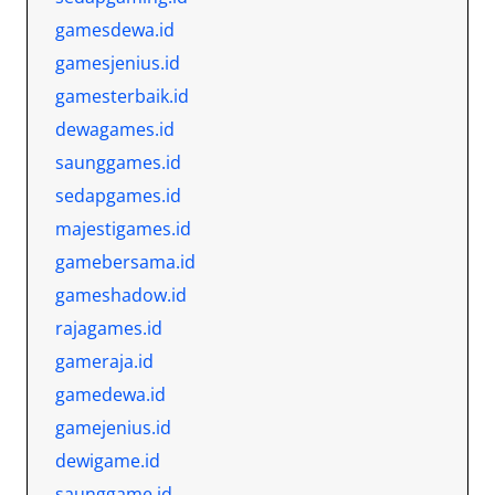
gamesdewa.id
gamesjenius.id
gamesterbaik.id
dewagames.id
saunggames.id
sedapgames.id
majestigames.id
gamebersama.id
gameshadow.id
rajagames.id
gameraja.id
gamedewa.id
gamejenius.id
dewigame.id
saunggame.id