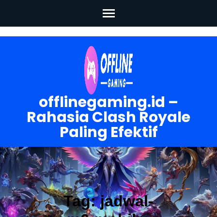
Skip
to
content
(Press
Enter)
offlinegaming.id –
Rahasia Clash Royale
Paling Efektif
Tag:
jadwal-