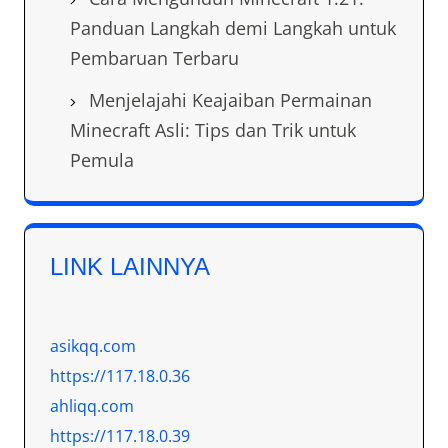
Panduan Langkah demi Langkah untuk
Pembaruan Terbaru
Menjelajahi Keajaiban Permainan
Minecraft Asli: Tips dan Trik untuk
Pemula
LINK LAINNYA
asikqq.com
https://117.18.0.36
ahliqq.com
https://117.18.0.39