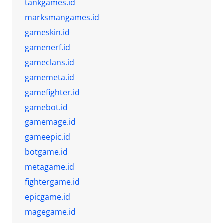
tankgames.id
marksmangames.id
gameskin.id
gamenerf.id
gameclans.id
gamemeta.id
gamefighter.id
gamebot.id
gamemage.id
gameepic.id
botgame.id
metagame.id
fightergame.id
epicgame.id
magegame.id