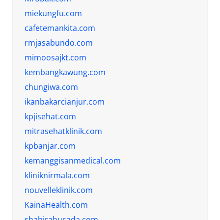
miekungfu.com
cafetemankita.com
rmjasabundo.com
mimoosajkt.com
kembangkawung.com
chungiwa.com
ikanbakarcianjur.com
kpjisehat.com
mitrasehatklinik.com
kpbanjar.com
kemanggisanmedical.com
kliniknirmala.com
nouvelleklinik.com
KainaHealth.com
shabirahusada.com