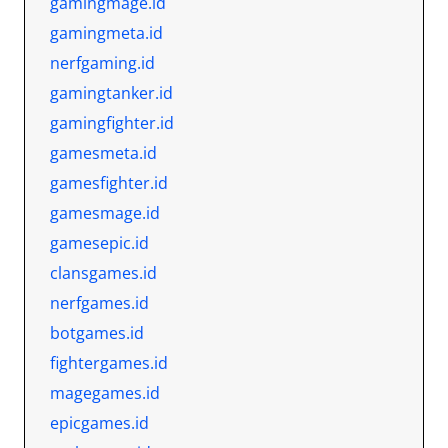
gamingmage.id
gamingmeta.id
nerfgaming.id
gamingtanker.id
gamingfighter.id
gamesmeta.id
gamesfighter.id
gamesmage.id
gamesepic.id
clansgames.id
nerfgames.id
botgames.id
fightergames.id
magegames.id
epicgames.id