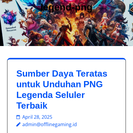
legend-png
Sumber Daya Teratas
untuk Unduhan PNG
Legenda Seluler
Terbaik
April 28, 2025
admin@offlinegaming.id