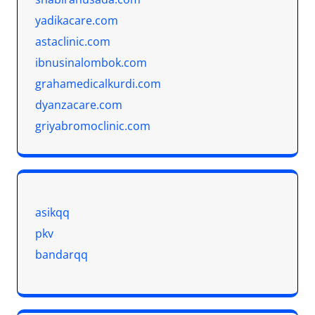
yadikacare.com
astaclinic.com
ibnusinalombok.com
grahamedicalkurdi.com
dyanzacare.com
griyabromoclinic.com
asikqq
pkv
bandarqq