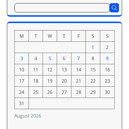
M
T
W
T
F
S
S
1
2
3
4
5
6
7
8
9
10
11
12
13
14
15
16
17
18
19
20
21
22
23
24
25
26
27
28
29
30
31
August 2026